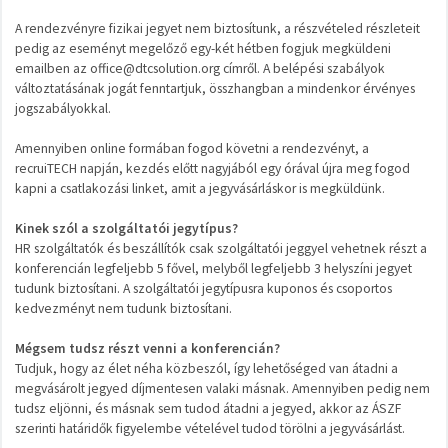
A rendezvényre fizikai jegyet nem biztosítunk, a részvételed részleteit
pedig az eseményt megelőző egy-két hétben fogjuk megküldeni
emailben az office@dtcsolution.org címről. A belépési szabályok
változtatásának jogát fenntartjuk, összhangban a mindenkor érvényes
jogszabályokkal.
Amennyiben online formában fogod követni a rendezvényt, a
recruiTECH napján, kezdés előtt nagyjából egy órával újra meg fogod
kapni a csatlakozási linket, amit a jegyvásárláskor is megküldünk.
Kinek szól a szolgáltatói jegytípus?
HR szolgáltatók és beszállítók csak szolgáltatói jeggyel vehetnek részt a
konferencián legfeljebb 5 fővel, melyből legfeljebb 3 helyszíni jegyet
tudunk biztosítani. A szolgáltatói jegytípusra kuponos és csoportos
kedvezményt nem tudunk biztosítani.
Mégsem tudsz részt venni a konferencián?
Tudjuk, hogy az élet néha közbeszól, így lehetőséged van átadni a
megvásárolt jegyed díjmentesen valaki másnak. Amennyiben pedig nem
tudsz eljönni, és másnak sem tudod átadni a jegyed, akkor az ÁSZF
szerinti határidők figyelembe vételével tudod törölni a jegyvásárlást.