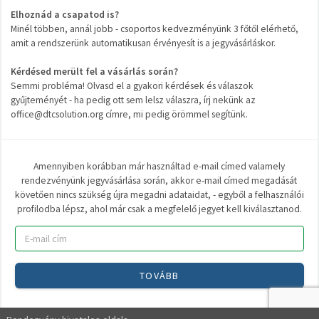
Elhoznád a csapatod is?
Minél többen, annál jobb - csoportos kedvezményünk 3 főtől elérhető,
amit a rendszerünk automatikusan érvényesít is a jegyvásárláskor.
Kérdésed merült fel a vásárlás során?
Semmi probléma! Olvasd el a gyakori kérdések és válaszok
gyűjteményét - ha pedig ott sem lelsz válaszra, írj nekünk az
office@dtcsolution.org címre, mi pedig örömmel segítünk.
Amennyiben korábban már használtad e-mail címed valamely
rendezvényünk jegyvásárlása során, akkor e-mail címed megadását
követően nincs szükség újra megadni adataidat, - egyből a felhasználói
profilodba lépsz, ahol már csak a megfelelő jegyet kell kiválasztanod.
TOVÁBB